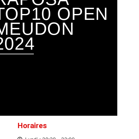
TOP10 OPEN
P
MEUDON
2024
'article
Voir l'arti
Horaires