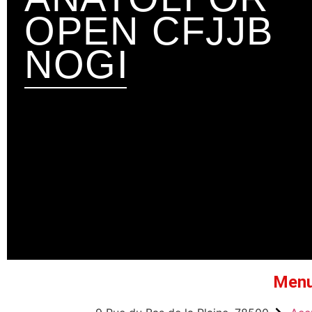
OPEN CFJJB
NOGI
V
Men