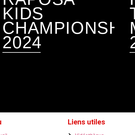
KIDS
CHAMPIONSHI
2024
oir l'article
Voir l
u
Liens utiles